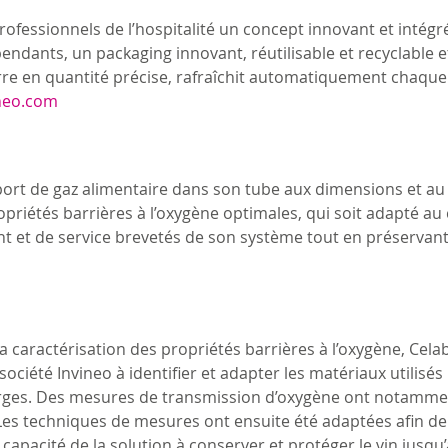
ofessionnels de l’hospitalité un concept innovant et intégré 
dants, un packaging innovant, réutilisable et recyclable et 
erre en quantité précise, rafraîchit automatiquement chaque
ineo.com
port de gaz alimentaire dans son tube aux dimensions et au f
iétés barrières à l’oxygène optimales, qui soit adapté au 
nt et de service brevetés de son système tout en préservant
 caractérisation des propriétés barrières à l’oxygène, Cela
société Invineo à identifier et adapter les matériaux utilisé
harges. Des mesures de transmission d’oxygène ont notammen
Les techniques de mesures ont ensuite été adaptées afin de 
 capacité de la solution à conserver et protéger le vin jusq