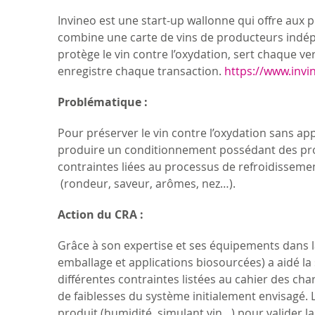
Invineo est une start-up wallonne qui offre aux pr
combine une carte de vins de producteurs indépen
protège le vin contre l’oxydation, sert chaque v
enregistre chaque transaction.
https://www.inv
Problématique :
Pour préserver le vin contre l’oxydation sans ap
produire un conditionnement possédant des propr
contraintes liées au processus de refroidisseme
(rondeur, saveur, arômes, nez…).
Action du CRA :
Grâce à son expertise et ses équipements dans la
emballage et applications biosourcées) a aidé la 
différentes contraintes listées au cahier des c
de faiblesses du système initialement envisagé. 
produit (humidité, simulant vin…) pour valider la